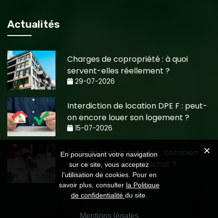
Actualités
Charges de copropriété : à quoi
servent-elles réellement ?
29-07-2026
Interdiction de location DPE F : peut-
on encore louer son logement ?
15-07-2026
Frais d'achat immobilier : combien
En poursuivant votre navigation
coûte réellement un achat ?
sur ce site, vous acceptez
15-07-2026
l’utilisation de cookies. Pour en
savoir plus, consulter
la Politique
de confidentialité
du site.
Mentions légales